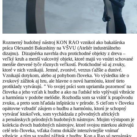
Rozmerný hudobný nástroj KON RAO vznikol ako bakalárska
práca Olexandri Bakushiny na VŠVU (Ateliér industriálneho
dizajnu). Dizajnérka navrhla dva protichodné objekty z dreva –
veľký kruh a menší valcovitý objekt, ktoré majú vo vnútri schované
menšie drevené tyče rôznych veľkostí. Protichodné sú aj zvuky,
ktoré v nich vznikajú. Jemné, zvonivé, verzus ťažšie a dunivé.
Vznikajú dotykom, alebo aj pohybom človeka. Vo výsledku ide o
zvukový zážitok aj hru, ale hlavne o novú harmóniu, ktoré tieto
protiklady vytvárajú. ” Vo svojej práci som upriamila pozornosť na
človeka a jeho vzťah k hudbe a ako na ľudské telo vplývajú vibrácie
a harmónia v podobe melódie. Rozhodla som sa vrátiť k prapôvodu
zvuku, a preto som hľadala inšpiráciu v prírode. S cieľom v človeku
opätovne vzbudiť záujem o hudbu a harmóniu, ktorú je schopný
vytvárať ktokoľvek, som vychádzala z pôvodných afrických
a peruánskych prírodných hudobných nástrojov. Mojim výstupom je
kolekcia dvoch hudobných nástrojov, ktoré svojou mierkou aktivujú
celé telo človeka, vďaka čomu dokáže intenzívnejšie vnímať
vibrácie, a tým sa zosilní zážitok z hudby. Kon a Rao sú peruánsky