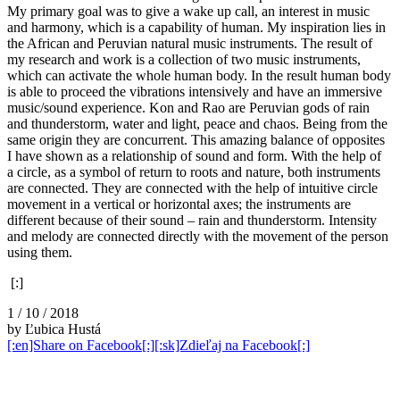
My primary goal was to give a wake up call, an interest in music
and harmony, which is a capability of human. My inspiration lies in
the African and Peruvian natural music instruments. The result of
my research and work is a collection of two music instruments,
which can activate the whole human body. In the result human body
is able to proceed the vibrations intensively and have an immersive
music/sound experience. Kon and Rao are Peruvian gods of rain
and thunderstorm, water and light, peace and chaos. Being from the
same origin they are concurrent. This amazing balance of opposites
I have shown as a relationship of sound and form. With the help of
a circle, as a symbol of return to roots and nature, both instruments
are connected. They are connected with the help of intuitive circle
movement in a vertical or horizontal axes; the instruments are
different because of their sound – rain and thunderstorm. Intensity
and melody are connected directly with the movement of the person
using them.
[:]
1 / 10 / 2018
by Ľubica Hustá
[:en]Share on Facebook[:][:sk]Zdieľaj na Facebook[:]
şans
vidobet
vidobet
vidobet
vidobet
casinolevant
casinolevant
casinolevant
vidobet
şans
casinolevant
casino
şans
casino
casino
casino
boostaro
casinolevant
şans
casinolevant
şanscasino
vidobet
vidobet
levant
galyabet
gorabet
gorabet
gorabet
vidobet
galyabet
gorabet
gorabet
nigeria
sports
casino
|
|
güncel
giriş
|
|
|
giriş
casino
giriş
şans
casino
levant
şans
şans
|
giriş
casino
giriş
|
|
giriş
casino
|
|
|
|
giriş
|
|
|
betting
betting
|
giriş
|
|
|
|
|
giriş
|
|
|
|
giriş
|
|
|
|
|