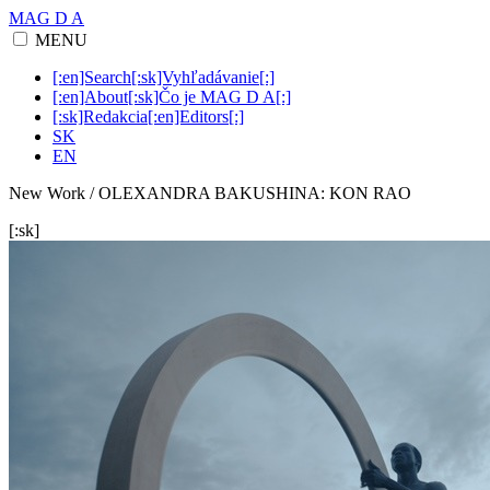
MAG D A
MENU
[:en]Search[:sk]Vyhľadávanie[:]
[:en]About[:sk]Čo je MAG D A[:]
[:sk]Redakcia[:en]Editors[:]
SK
EN
New Work / OLEXANDRA BAKUSHINA: KON RAO
[:sk]