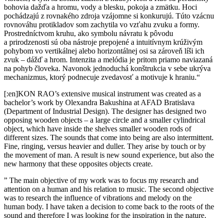
bohovia dažďa a hromu, vody a blesku, pokoja a zmätku. Hoci
pochádzajú z rovnakého zdroja vzájomne si konkurujú. Túto vzácnu
rovnováhu protikladov som zachytila vo vzťahu zvuku a formy.
Prostredníctvom kruhu, ako symbolu návratu k pôvodu
a prirodzenosti sú oba nástroje prepojené a intuitívnym krúživým
pohybom vo vertikálnej alebo horizontálnej osi sa zároveň líši ich
zvuk – dážď a hrom. Intenzita a melódia je pritom priamo naviazaná
na pohyb človeka. Navonok jednoduchá konštrukcia v sebe ukrýva
mechanizmus, ktorý podnecuje zvedavosť a motivuje k hraniu.“
[:en]KON RAO’s extensive musical instrument was created as a
bachelor’s work by Olexandra Bakushina at AFAD Bratislava
(Department of Industrial Design). The designer has designed two
opposing wooden objects – a large circle and a smaller cylindrical
object, which have inside the shelves smaller wooden rods of
different sizes. The sounds that come into being are also intermittent.
Fine, ringing, versus heavier and duller. They arise by touch or by
the movement of man. A result is new sound experience, but also the
new harmony that these opposites objects create.
” The main objective of my work was to focus my research and
attention on a human and his relation to music. The second objective
was to research the influence of vibrations and melody on the
human body. I have taken a decision to come back to the roots of the
sound and therefore I was looking for the inspiration in the nature.