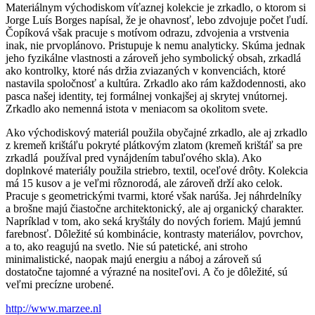
Materiálnym východiskom víťaznej kolekcie je zrkadlo, o ktorom si
Jorge Luís Borges napísal, že je ohavnosť, lebo zdvojuje počet ľudí.
Čopíková však pracuje s motívom odrazu, zdvojenia a vrstvenia
inak, nie prvoplánovo. Pristupuje k nemu analyticky. Skúma jednak
jeho fyzikálne vlastnosti a zároveň jeho symbolický obsah, zrkadlá
ako kontrolky, ktoré nás držia zviazaných v konvenciách, ktoré
nastavila spoločnosť a kultúra. Zrkadlo ako rám každodennosti, ako
pasca našej identity, tej formálnej vonkajšej aj skrytej vnútornej.
Zrkadlo ako nemenná istota v meniacom sa okolitom svete.
Ako východiskový materiál použila obyčajné zrkadlo, ale aj zrkadlo
z kremeň krištáľu pokryté plátkovým zlatom (kremeň krištáľ sa pre
zrkadlá používal pred vynájdením tabuľového skla). Ako
doplnkové materiály použila striebro, textil, oceľové drôty. Kolekcia
má 15 kusov a je veľmi rôznorodá, ale zároveň drží ako celok.
Pracuje s geometrickými tvarmi, ktoré však narúša. Jej náhrdelníky
a brošne majú čiastočne architektonický, ale aj organický charakter.
Napríklad v tom, ako seká kryštály do nových foriem. Majú jemnú
farebnosť. Dôležité sú kombinácie, kontrasty materiálov, povrchov,
a to, ako reagujú na svetlo. Nie sú patetické, ani stroho
minimalistické, naopak majú energiu a náboj a zároveň sú
dostatočne tajomné a výrazné na nositeľovi. A čo je dôležité, sú
veľmi precízne urobené.
http://www.marzee.nl