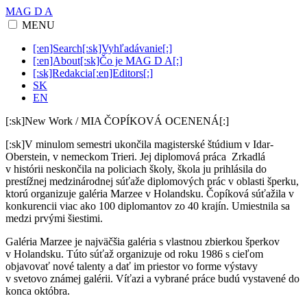
MAG D A
MENU
[:en]Search[:sk]Vyhľadávanie[:]
[:en]About[:sk]Čo je MAG D A[:]
[:sk]Redakcia[:en]Editors[:]
SK
EN
[:sk]New Work / MIA ČOPÍKOVÁ OCENENÁ[:]
[:sk]V minulom semestri ukončila magisterské štúdium v Idar-
Oberstein, v nemeckom Trieri. Jej diplomová práca Zrkadlá
v histórii neskončila na policiach školy, škola ju prihlásila do
prestížnej medzinárodnej súťaže diplomových prác v oblasti šperku,
ktorú organizuje galéria Marzee v Holandsku. Čopíková súťažila v
konkurencii viac ako 100 diplomantov zo 40 krajín. Umiestnila sa
medzi prvými šiestimi.
Galéria Marzee je najväčšia galéria s vlastnou zbierkou šperkov
v Holandsku. Túto súťaž organizuje od roku 1986 s cieľom
objavovať nové talenty a dať im priestor vo forme výstavy
v svetovo známej galérii. Víťazi a vybrané práce budú vystavené do
konca októbra.